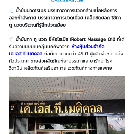
0-2438-8759
น้ำมันนวดโรเบิธ
บรรเทาอาการปวดกล้ามเนื้อหลังการ
ออกกำลังกาย บรรเทาอาการปวดเมื่อย เคล็ดขัดยอก ใช้ทา
ถู นวดบริเวณที่รู้สึกปวดเมื่อย
​น้ำมันทา ถู นวด ยี่ห้อโรเบิธ (Robert Massage Oil)
ที่ได้
รับความนิยมในกลุ่มนักกีฬาจาก
ห้างหุ้นส่วนจำกัด
เค.เอส.ที.เมดิคอล
ก่อตั้งมานานกว่า 45 ปี
ผู้ผลิตจำหน่ายส่ง
ทั่วประเทศ
ขายส่งผลิตภัณฑ์ยาบรรเทาและยารักษาโรค
วิตามิน ผลิตภัณฑ์เสริมอาหาร เวชภัณฑ์ทางการแพทย์